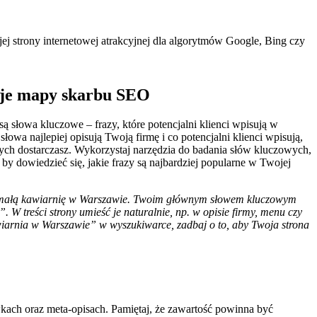
ej strony internetowej atrakcyjnej dla algorytmów Google, Bing czy
oje mapy skarbu SEO
są słowa kluczowe – frazy, które potencjalni klienci wpisują w
łowa najlepiej opisują Twoją firmę i co potencjalni klienci wpisują,
rych dostarczasz. Wykorzystaj narzędzia do badania słów kluczowych,
by dowiedzieć się, jakie frazy są najbardziej popularne w Twojej
 małą kawiarnię w Warszawie. Twoim głównym słowem kluczowym
W treści strony umieść je naturalnie, np. w opisie firmy, menu czy
wiarnia w Warszawie” w wyszukiwarce, zadbaj o to, aby Twoja strona
ówkach oraz meta-opisach. Pamiętaj, że zawartość powinna być