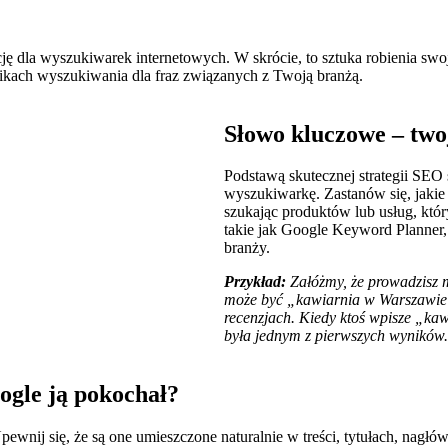
ę dla wyszukiwarek internetowych. W skrócie, to sztuka robienia swoj
kach wyszukiwania dla fraz związanych z Twoją branżą.
Słowo kluczowe – tw
Podstawą skutecznej strategii SEO 
wyszukiwarkę. Zastanów się, jakie s
szukając produktów lub usług, któ
takie jak Google Keyword Planner, 
branży.
Przykład:
Załóżmy, że prowadzisz
może być „kawiarnia w Warszawie”. 
recenzjach. Kiedy ktoś wpisze „ka
była jednym z pierwszych wyników.
ogle ją pokochał?
pewnij się, że są one umieszczone naturalnie w treści, tytułach, nagł