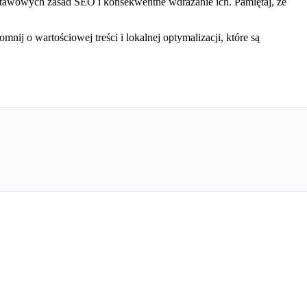
stawowych zasad SEO i konsekwentne wdrażanie ich. Pamiętaj, że
ij o wartościowej treści i lokalnej optymalizacji, które są