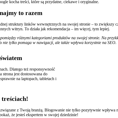
gle kocha treści, które są przydatne, ciekawe i oryginalne.
inajmy to razem
dnej struktury linków wewnętrznych na swojej stronie – to zwiększy 
innych witryn. To działa jak rekomendacja – im więcej, tym lepiej.
i pomiędzy różnymi kategoriami produktów na swojej stronie. Na przyk
To nie tylko pomaga w nawigacji, ale także wpływa korzystnie na SEO.
 światem
onach. Dlatego też responsywność
a strona jest dostosowana do
sprawnie na laptopach, tabletach i
 treściach!
eści związane z Twoją branżą. Blogowanie nie tylko pozytywnie wpływa
okaż, że jesteś ekspertem w swojej dziedzinie!