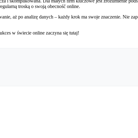
cza i skomplikowana. Dla małych firm kluczowe jest zrozumienie pod
regularną troską o swoją obecność online.
nie, aż po analizę danych – każdy krok ma swoje znaczenie. Nie zapomn
ukces w świecie online zaczyna się tutaj!