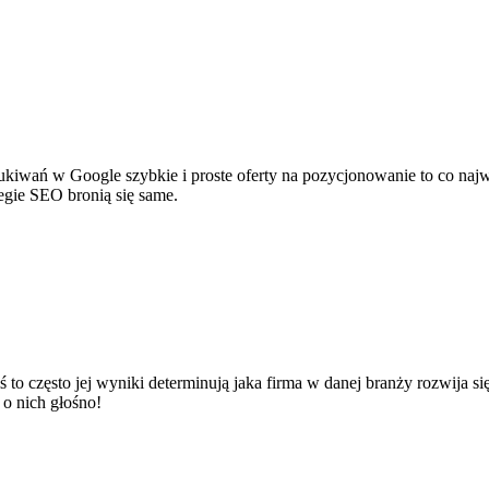
szukiwań w Google szybkie i proste oferty na pozycjonowanie to co na
tegie SEO bronią się same.
o często jej wyniki determinują jaka firma w danej branży rozwija s
o nich głośno!