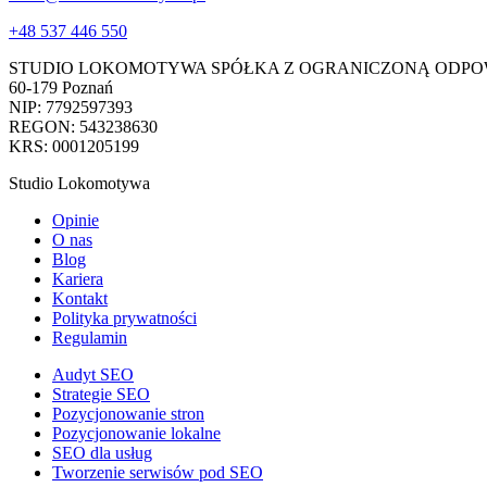
+48 537 446 550
STUDIO LOKOMOTYWA SPÓŁKA Z OGRANICZONĄ ODPO
60-179 Poznań
NIP: 7792597393
REGON: 543238630
KRS: 0001205199
Studio Lokomotywa
Opinie
O nas
Blog
Kariera
Kontakt
Polityka prywatności
Regulamin
Audyt SEO
Strategie SEO
Pozycjonowanie stron
Pozycjonowanie lokalne
SEO dla usług
Tworzenie serwisów pod SEO