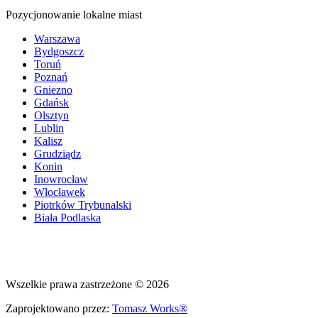
Pozycjonowanie lokalne miast
Warszawa
Bydgoszcz
Toruń
Poznań
Gniezno
Gdańsk
Olsztyn
Lublin
Kalisz
Grudziądz
Konin
Inowrocław
Włocławek
Piotrków Trybunalski
Biała Podlaska
Wszelkie prawa zastrzeżone © 2026
Zaprojektowano przez:
Tomasz Works®