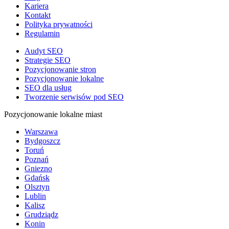
Kariera
Kontakt
Polityka prywatności
Regulamin
Audyt SEO
Strategie SEO
Pozycjonowanie stron
Pozycjonowanie lokalne
SEO dla usług
Tworzenie serwisów pod SEO
Pozycjonowanie lokalne miast
Warszawa
Bydgoszcz
Toruń
Poznań
Gniezno
Gdańsk
Olsztyn
Lublin
Kalisz
Grudziądz
Konin