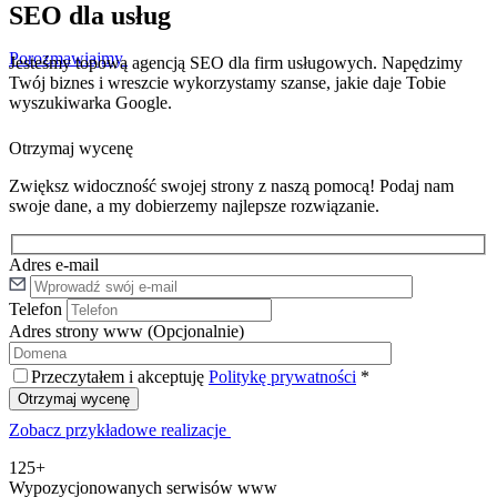
SEO dla usług
Porozmawiajmy
Jesteśmy topową agencją SEO dla firm usługowych. Napędzimy
Twój biznes i wreszcie wykorzystamy szanse, jakie daje Tobie
wyszukiwarka Google.
Otrzymaj wycenę
Zwiększ widoczność swojej strony z naszą pomocą! Podaj nam
swoje dane, a my dobierzemy najlepsze rozwiązanie.
Adres e-mail
Telefon
Adres strony www
(Opcjonalnie)
Przeczytałem i akceptuję
Politykę prywatności
*
Zobacz przykładowe realizacje
125+
Wypozycjonowanych serwisów www