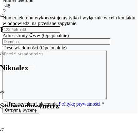
Numer telefonu
+48
/4
Numer telefonu wykorzystujemy tylko i wyłącznie w celu kontaktu
w odpowiedzi na przesłane zapytanie.
Bear-wrap
Adres strony www
(Opcjonalnie)
Treść wiadomości
(Opcjonalnie)
/5
Nikoalex
/6
Przeczytałem i akceptuję
Politykę prywatności
*
Styl-studio-wnetrz
/7