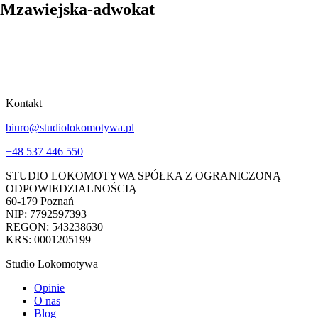
Mzawiejska-adwokat
Kontakt
biuro@studiolokomotywa.pl
+48 537 446 550
STUDIO LOKOMOTYWA SPÓŁKA Z OGRANICZONĄ
ODPOWIEDZIALNOŚCIĄ
60-179 Poznań
NIP: 7792597393
REGON: 543238630
KRS: 0001205199
Studio Lokomotywa
Opinie
O nas
Blog