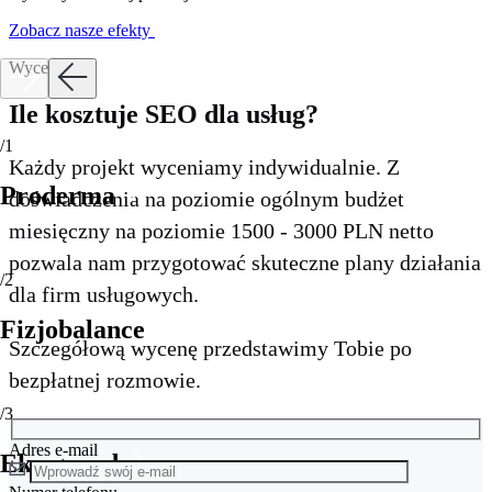
Zobacz nasze efekty
Wycena
Ile kosztuje SEO dla usług?
/1
Każdy projekt wyceniamy indywidualnie. Z
Proderma
doświadczenia na poziomie ogólnym budżet
miesięczny na poziomie 1500 - 3000 PLN netto
pozwala nam przygotować skuteczne plany działania
/2
dla firm usługowych.
Fizjobalance
Szczegółową wycenę przedstawimy Tobie po
bezpłatnej rozmowie.
/3
Adres e-mail
Eko grand