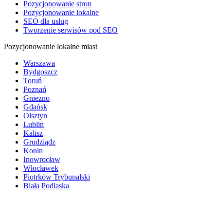
Pozycjonowanie stron
Pozycjonowanie lokalne
SEO dla usług
Tworzenie serwisów pod SEO
Pozycjonowanie lokalne miast
Warszawa
Bydgoszcz
Toruń
Poznań
Gniezno
Gdańsk
Olsztyn
Lublin
Kalisz
Grudziądz
Konin
Inowrocław
Włocławek
Piotrków Trybunalski
Biała Podlaska