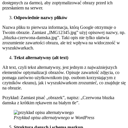
dostępnych za darmo), aby zoptymalizować obrazy przed ich
przesłaniem na serwer.
Odpowiednie nazwy plików
Nazwa pliku to pierwsza informacja, którą Google otrzymuje o
Twoim obrazie. Zamiast „IMG12345.jpg” użyj opisowej nazwy, np.
„bluzka-czerwona-damska.jpg”. Taki opis nie tylko ułatwia
zrozumienie zawartości obrazu, ale też wpływa na widoczność w
wyszukiwarkach.
Tekst alternatywny (alt text)
Alt text, czyli tekst alternatywny, jest jednym z najważniejszych
elementów optymalizacji obrazów. Opisuje zawartość zdjęcia, co
pomaga zarówno użytkownikom (np. osobom korzystającym z
czytników ekranu), jak i wyszukiwarkom zrozumieć, co znajduje się
na obrazie.
Przykład: Zamiast pisać „obrazek”, napisz: „Czerwona bluzka
damska z krótkim rękawem na białym tle”.
Przykład opisu alternatywnego w WordPress
Struktura danych i schema markup