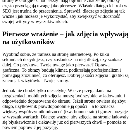
stronę w Google? Choć teksty mają ogromne znaczenie, obrazy
często przyciągają uwagę jako pierwsze. Właśnie dlatego ich rola w
SEO jest trudna do przecenienia. Sprawdź, dlaczego zdjęcia są tak
ważne i jak możesz je wykorzystać, aby zwiększyć widoczność
swojej witryny w wyszukiwarkach.
Pierwsze wrażenie – jak zdjęcia wpływają
na użytkowników
Wyobraź sobie, że trafiasz na stronę internetową. Po kilku
sekundach decydujesz, czy zostaniesz na niej dłużej, czy szukasz
dalej. Co przykuwa Twoją uwagę jako pierwsze? Oprawa
graficzna. To obrazy budują klimat, podkreślają profesjonalizm i
pomagają zrozumieć, co oferujesz. Dobrej jakości zdjęcia i grafiki są
zatem jak wizytówka Twojej strony.
Jednak nie chodzi tylko o estetykę. W erze przeglądania na
urządzeniach mobilnych zdjęcia muszą być szybkie w ładowaniu i
odpowiednio dopasowane do ekranu. Jeżeli strona otwiera się zbyt
długo, użytkownik prawdopodobnie ją opuści – a to oznacza
większy współczynnik odrzuceń (tzw. bounce rate) i gorsze pozycje
w wyszukiwarkach. Dlatego ważne, aby zdjęcia na stronie ładowały
się błyskawicznie i ciekawiły już od pierwszych chwil – pomoże to
bowiem poprawić jej pozycję.