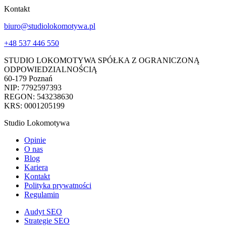
Kontakt
biuro@studiolokomotywa.pl
+48 537 446 550
STUDIO LOKOMOTYWA SPÓŁKA Z OGRANICZONĄ
ODPOWIEDZIALNOŚCIĄ
60-179 Poznań
NIP: 7792597393
REGON: 543238630
KRS: 0001205199
Studio Lokomotywa
Opinie
O nas
Blog
Kariera
Kontakt
Polityka prywatności
Regulamin
Audyt SEO
Strategie SEO