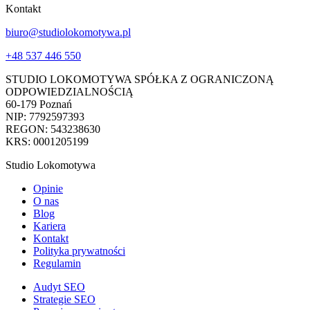
Kontakt
biuro@studiolokomotywa.pl
+48 537 446 550
STUDIO LOKOMOTYWA SPÓŁKA Z OGRANICZONĄ
ODPOWIEDZIALNOŚCIĄ
60-179 Poznań
NIP: 7792597393
REGON: 543238630
KRS: 0001205199
Studio Lokomotywa
Opinie
O nas
Blog
Kariera
Kontakt
Polityka prywatności
Regulamin
Audyt SEO
Strategie SEO