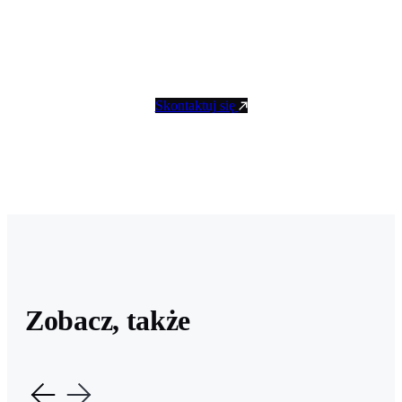
Nie zwlekaj! Umów się na rozmowę, w ramach
której przedstawimy Ci możliwości współpracy oraz
ustalimy spodziewane efekty pozycjonowania.
Skontaktuj się
Zobacz, także