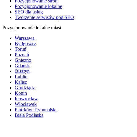
Pozycjonowanie stron
Pozycjonowanie lokalne
SEO dla usług
Tworzenie serwisów pod SEO
Pozycjonowanie lokalne miast
Warszawa
Bydgoszcz
Toruń
Poznań
Gniezno
Gdańsk
Olsztyn
Lublin
Kalisz
Grudziądz
Konin
Inowrocław
Włocławek
Piotrków Trybunalski
Biała Podlaska