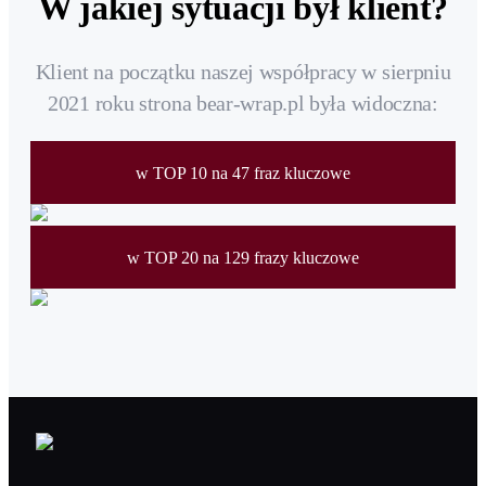
W jakiej sytuacji był klient?
Klient na początku naszej współpracy w sierpniu
2021 roku strona bear-wrap.pl była widoczna:
w TOP 10 na 47 fraz kluczowe
w TOP 20 na 129 frazy kluczowe