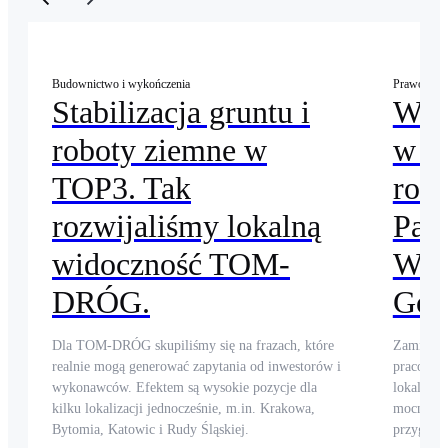
Budownictwo i wykończenia
Prawo
Stabilizacja gruntu i
Wid
roboty ziemne w
w 4 
TOP3. Tak
rośn
rozwijaliśmy lokalną
Patr
widoczność TOM-
Węg
DRÓG.
Goo
Dla TOM-DRÓG skupiliśmy się na frazach, które
Zamiast sk
realnie mogą generować zapytania od inwestorów i
pracowali
wykonawców. Efektem są wysokie pozycje dla
lokalnyc
kilku lokalizacji jednocześnie, m.in. Krakowa,
mocnej ob
Bytomia, Katowic i Rudy Śląskiej.
przygotow