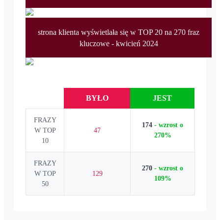
strona klienta wyświetlała się w TOP 20 na 270 fraz
kluczowe - kwicień 2024
BYŁO
JEST
FRAZY
174
- wzrost o
W TOP
47
270%
10
FRAZY
270
- wzrost o
W TOP
129
109%
50