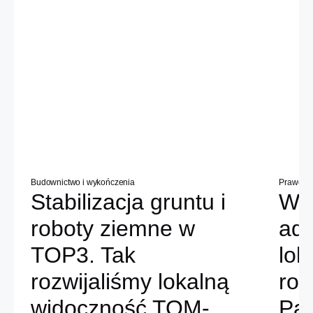
Budownictwo i wykończenia
Prawo
Stabilizacja gruntu i
Wi
roboty ziemne w
ad
TOP3. Tak
lok
rozwijaliśmy lokalną
roś
widoczność TOM-
Pat