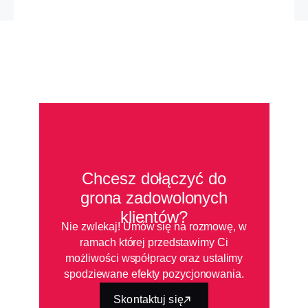
Chcesz dołączyć do
grona zadowolonych
klientów?
Nie zwlekaj! Umów się na rozmowę, w
ramach której przedstawimy Ci
możliwości współpracy oraz ustalimy
spodziewane efekty pozycjonowania.
Skontaktuj się