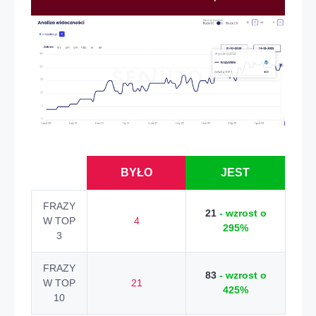
BYŁO
JEST
FRAZY
21
- wzrost o
W TOP
4
295%
3
FRAZY
83
- wzrost o
W TOP
21
425%
10