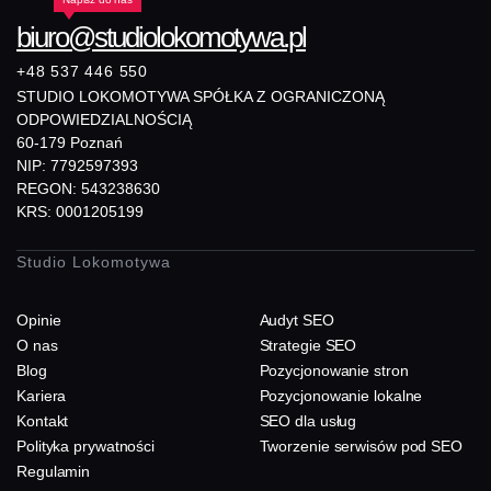
biuro@studiolokomotywa.pl
+48 537 446 550
STUDIO LOKOMOTYWA SPÓŁKA Z OGRANICZONĄ
ODPOWIEDZIALNOŚCIĄ
60-179 Poznań
NIP: 7792597393
REGON: 543238630
KRS: 0001205199
Studio Lokomotywa
Opinie
Audyt SEO
O nas
Strategie SEO
Blog
Pozycjonowanie stron
Kariera
Pozycjonowanie lokalne
Kontakt
SEO dla usług
Polityka prywatności
Tworzenie serwisów pod SEO
Regulamin