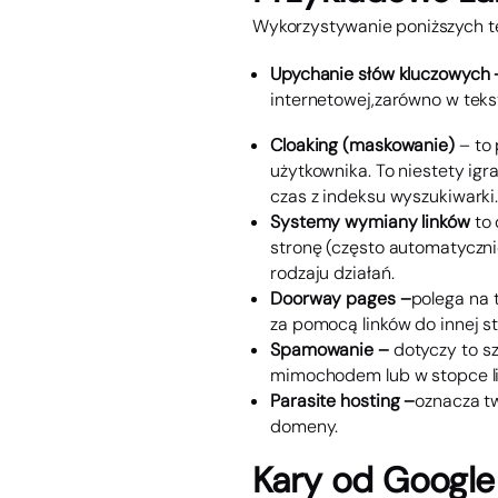
Wykorzystywanie poniższych 
Upychanie słów kluczowych
–
internetowej,zarówno w tekst
Cloaking
(maskowanie)
– to 
użytkownika. To niestety igr
czas z indeksu wyszukiwarki
Systemy wymiany linków
to 
stronę (często automatycznie
rodzaju działań.
Doorway pages
–
polega na 
za pomocą linków do innej s
Spamowanie –
dotyczy to s
mimochodem lub w stopce li
Parasite hosting
–
oznacza t
domeny.
Kary od Google