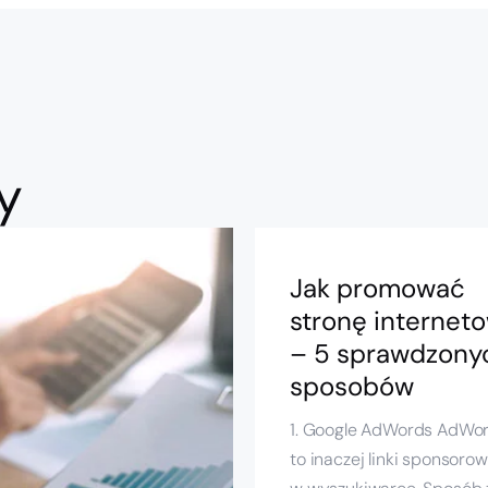
y
Jak promować
stronę internet
– 5 sprawdzony
sposobów
1. Google AdWords AdWo
to inaczej linki sponsoro