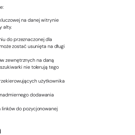
e:
luczowej na danej witrynie
 alty.
iu do przeznaczonej dla
 może zostać usunięta na długi
ków zewnętrznych na daną
zukiwarki nie tolerują tego
przekierowujących użytkownika
h, nadmiernego dodawania
h linków do pozycjonowanej
a