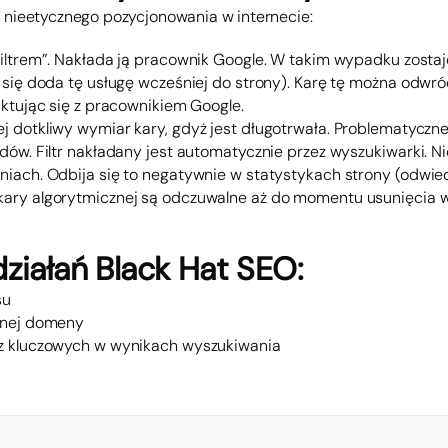
i nieetycznego pozycjonowania w internecie:
,filtrem”. Nakłada ją pracownik Google. W takim wypadku zosta
i się doda tę usługę wcześniej do strony). Karę tę można odwró
aktując się z pracownikiem Google.
ej dotkliwy wymiar kary, gdyż jest długotrwała. Problematyczne 
ędów. Filtr nakładany jest automatycznie przez wyszukiwarki. 
niach. Odbija się to negatywnie w statystykach strony (odwie
kary algorytmicznej są odczuwalne aż do momentu usunięcia w
ziałań Black Hat SEO:
su
danej domeny
az kluczowych w wynikach wyszukiwania