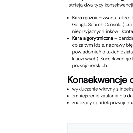
Istnieją dwa typy konsekwencj
Kara ręczna –
zwana także ,
Google Search Console (jeśl
nieprzyjaznych linków i kont
Kara algorytmiczna –
bardzi
co za tym idzie, naprawy bł
powiadomień o takich działa
kluczowych). Konsekwencje 
pozycjonerskich.
Konsekwencje d
wykluczenie witryny z indek
zmniejszenie zaufania dla 
znaczący spadek pozycji fr