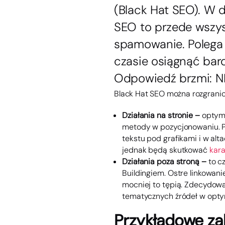
(Black Hat SEO). W d
SEO to przede wszys
spamowanie. Polega 
czasie osiągnąć bard
Odpowiedź brzmi: NI
Black Hat SEO można rozgranic
Działania na stronie –
optyma
metody w pozycjonowaniu. Po
tekstu pod grafikami i w alt
jednak będą skutkować
kar
Działania poza stroną –
to c
Buildingiem. Ostre linkowan
mocniej to tępią. Zdecydowan
tematycznych źródeł w optym
Przykładowe za